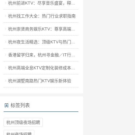
杭州前进KTV：尽享音乐盛宴，释放都市激情
杭州找工作大全：热门行业求职指南
杭州崇贤商务娱乐KTV：尊享高端唱享，尽揽繁华夜色
杭州夜生活精选：顶级KTV与热门酒吧对比指南
香港留学归来，杭州寻金融／IT行业新机遇
杭州高端全息KTV定制化装修成本解析
杭州湖墅南路热门KTV娱乐新体验
标签列表
杭州顶级夜场招聘
杭州夜场招聘