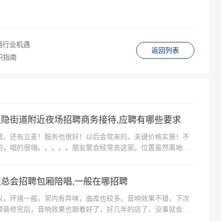
网行业机遇
返回列表
职指南
隐街道附近夜场招聘商务接待,应聘有哪些要求
还有立麦！服务也很好！以后会常来的，关键价格实惠！不
的，唱的很嗨。。。。。朋友聚会经常去这家。位置虽然离地铁
还是挺好找的。房间装饰高档，音响...
总会招聘包厢陪唱,一般在哪招聘
环境一般，室内有异味，曲库也较多。音响效果不错，下次
顾装修完后，音响效果也跟着好了，好几年的店了，没事就会约
还好，只是吃到9:00就有人来收...