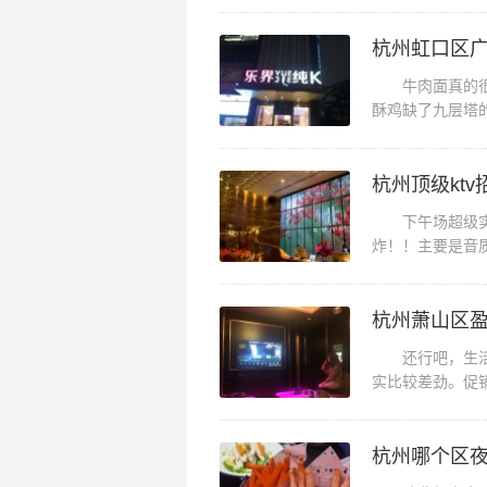
杭州虹口区广
牛肉面真的很好
酥鸡缺了九层塔
真的是雷了鸡翅不
杭州顶级kt
下午场超级实惠
炸！！主要是音
的。,房间隔音效
杭州萧山区
还行吧，生活周
实比较差劲。促
选之处。听说不错
杭州哪个区夜