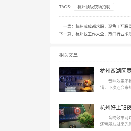
TAGS:
杭州顶级夜场招聘
上一篇：
杭州或成都求职，聚焦IT互联
下一篇：
杭州找工作大全：热门行业求
相关文章
杭州西湖区灵
音响效果不错，
错，下次还会来
站有一段距离，但
杭州好上班夜
音响效果可以，
还带朋友过来光
小姐妹去嗨皮嗨皮