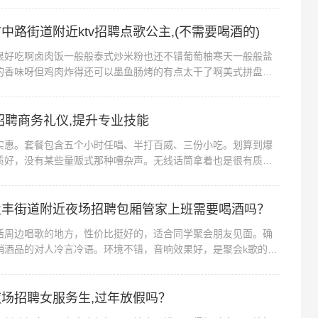
中路街道附近ktv招聘点歌公主,(不需要喝酒的)
吃啊卤肉饭一般般泰式炒米粉也还不错葡萄柚寒天一般般盐
的香味呀但鸡肉炸得还可以墨鱼肠烤的有点太干了啊美式拼盘就
够入味薯角软塌塌还有点苦？炸的那...
v招聘商务礼仪,提升专业技能
。套餐包含五个小时任唱、半打百威、三份小吃。划算到爆
质好，没有某些量贩式那种嘈杂声。无线话筒拿着也是很有质感
果一般般，好在房间装饰看着舒服时...
盈丰街道附近夜场招聘包厢管家上班需要喝酒吗？
边唱歌的地方，性价比挺好的，适合同学聚会朋友见面。确
销酒品的对人冷言冷语。环境不错，音响效果好，是聚会k歌的首
，下次有机会去试试看呗！杭州萧...
场招聘女服务生,过年放假吗？