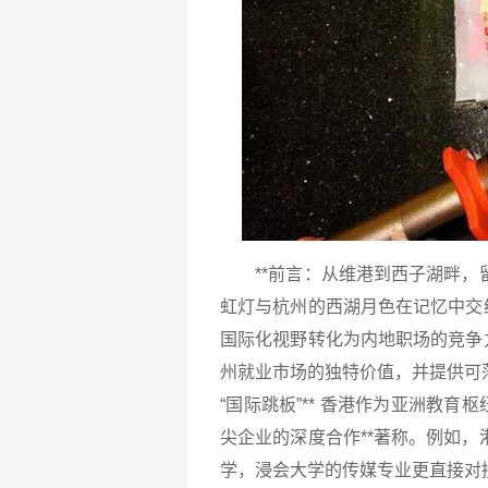
**前言：从维港到西子湖畔，留
虹灯与杭州的西湖月色在记忆中交
国际化视野转化为内地职场的竞争
州就业市场的独特价值，并提供可落
“国际跳板”** 香港作为亚洲教
尖企业的深度合作**著称。例如
学，浸会大学的传媒专业更直接对