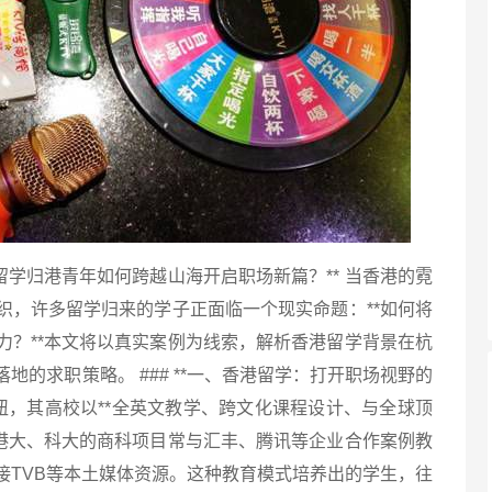
学归港青年如何跨越山海开启职场新篇？** 当香港的霓
织，许多留学归来的学子正面临一个现实命题：**如何将
力？**本文将以真实案例为线索，解析香港留学背景在杭
地的求职策略。 ### **一、香港留学：打开职场视野的
育枢纽，其高校以**全英文教学、跨文化课程设计、与全球顶
，港大、科大的商科项目常与汇丰、腾讯等企业合作案例教
接TVB等本土媒体资源。这种教育模式培养出的学生，往