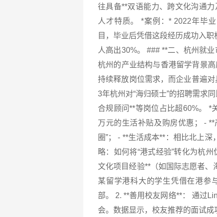
往具备**双语能力、跨文化沟通力
人才特质。 *案例：* 2022年
目，毕业后凭借这段经历成功入职
人高出30%。 ### **二、杭州
杭州的产业结构与香港留学背景高度
持续释放岗位需求，而企业普遍对
3年杭州对“海归硕士”的招聘需求
合规顾问**等岗位占比超60%。 *
万元的生活补贴及购房优惠； - 
圈”； - **生活成本**：相比北
略：如何将“港式经验”转化为杭州优势
文化项目经验**（如国际志愿者
某留学港科大的学生凭借在港参与的
部。 2. **善用校友网络**： 通
会。数据显示，校友推荐的面试成功率