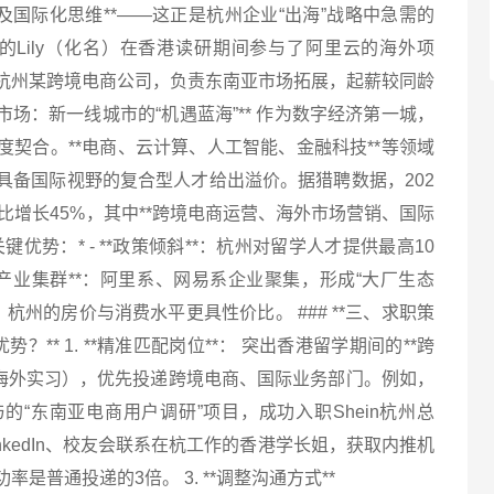
及国际化思维**——这正是杭州企业“出海”战略中急需的
毕业的Lily（化名）在香港读研期间参与了阿里云的海外项
杭州某跨境电商公司，负责东南亚市场拓展，起薪较同龄
就业市场：新一线城市的“机遇蓝海”** 作为数字经济第一城，
契合。**电商、云计算、人工智能、金融科技**等领域
具备国际视野的复合型人才给出溢价。据猎聘数据，202
同比增长45%，其中**跨境电商运营、海外市场营销、国际
关键优势：* - **政策倾斜**：杭州对留学人才提供最高10
**产业集群**：阿里系、网易系企业聚集，形成“大厂生态
上深，杭州的房价与消费水平更具性价比。 ### **三、求职策
？** 1. **精准匹配岗位**： 突出香港留学期间的**跨
、海外实习），优先投递跨境电商、国际业务部门。例如，
“东南亚电商用户调研”项目，成功入职Shein杭州总
过LinkedIn、校友会联系在杭工作的香港学长姐，获取内推机
是普通投递的3倍。 3. **调整沟通方式**