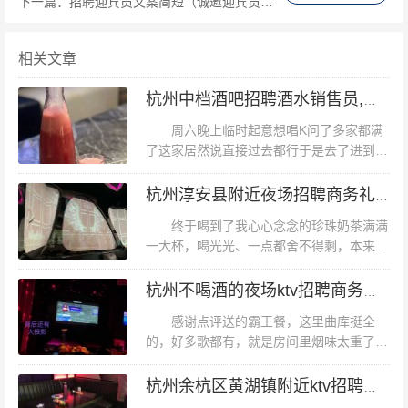
下一篇：
招聘迎宾员文案简短（诚邀迎宾员加入，岗位招募精简文案）
相关文章
杭州中档酒吧招聘酒水销售员,夜场上班适合穿黑色衣服吗？
周六晚上临时起意想唱K问了多家都满
了这家居然说直接过去都行于是去了进到房
间里就知道为什么周六黄金时间都还有空房
了点歌系统非常不好用触屏有位移而且不是
杭州淳安县附近夜场招聘商务礼仪,一般在哪招聘
直接点击而是操作一个小鼠标...系统...
终于喝到了我心心念念的珍珠奶茶满满
一大杯，喝光光、一点都舍不得剩，本来还
想打包一杯走，结果轮流被骂,盐酥鸡还是
那么好吃卤肉饭还是那个口感我只是下午一
杭州不喝酒的夜场ktv招聘商务接待,25岁以上可以做夜场招聘_
点到而已，冷锅串串居然售罄...疫情...
感谢点评送的霸王餐，这里曲库挺全
的，好多歌都有，就是房间里烟味太重了，
走廊里也是，都散不掉，音响还行！好好好
棒好牛逼一定要去哦非常好也很划算下次聚
杭州余杭区黄湖镇附近ktv招聘包厢陪唱,一般在哪招聘
会还会去杭州不喝酒的夜场ktv招聘商务...