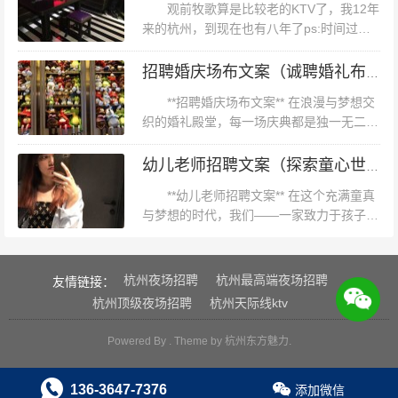
观前牧歌算是比较老的KTV了，我12年
来的杭州，到现在也有八年了ps:时间过的
真的好快啊。刚来杭州那两年聚会基本都是
去观前牧歌，那时候感觉还是蛮高大上的，
招聘婚庆场布文案（诚聘婚礼布置创意撰稿人）
后来搬到园区，又是结婚生子啥的...
**招聘婚庆场布文案** 在浪漫与梦想交
织的婚礼殿堂，每一场庆典都是独一无二的
艺术展现。作为婚庆场布文案的撰写者，您
将扮演创意与情感的桥梁，用文字编织梦
幼儿老师招聘文案（探索童心世界的引路人：加入我们，共筑幼儿教育的梦想舞台）
想，为每一对新人打造难以忘怀的...
**幼儿老师招聘文案** 在这个充满童真
与梦想的时代，我们——一家致力于孩子全
面发展的高端幼教机构，正寻找着那位能够
点亮孩子们心灵之光的**幼儿老师**。您是
否怀揣着对教育的热爱，渴...
杭州夜场招聘
杭州最高端夜场招聘
友情链接：
杭州顶级夜场招聘
杭州天际线ktv
Powered By . Theme by
杭州东方魅力
.
136-3647-7376
添加微信