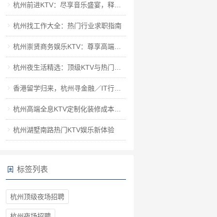
杭州前进KTV：尽享音乐盛宴，释放都市激情
杭州找工作大全：热门行业求职指南
杭州崇贤商务娱乐KTV：尊享高端唱享，尽揽繁华夜色
杭州夜生活精选：顶级KTV与热门酒吧对比指南
香港留学归来，杭州寻金融／IT行业新机遇
杭州高端全息KTV定制化装修成本解析
杭州湖墅南路热门KTV娱乐新体验
标签列表
杭州顶级夜场招聘
杭州夜场招聘