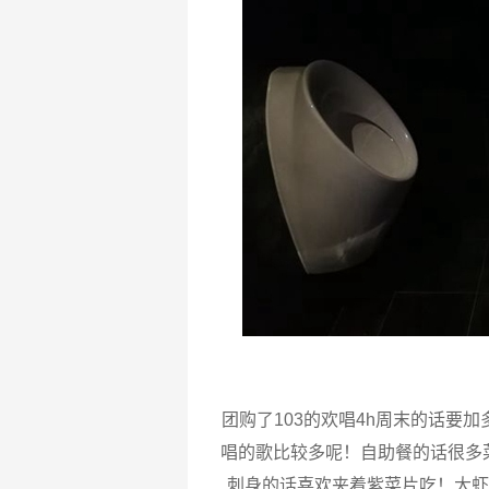
团购了103的欢唱4h周末的话要
唱的歌比较多呢！自助餐的话很多
刺身的话喜欢夹着紫菜片吃！大虾