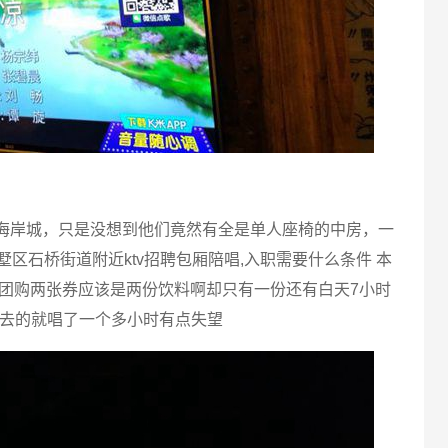
海岸城，只是没想到他们竟然有全是单人座椅的中房，一
区石桥街道附近ktv招聘包厢陪唱,入职需要什么条件 本
团购两张券应该是两份饮料啊却只有一份还有白天7小时
多去的就唱了一个多小时有点失望