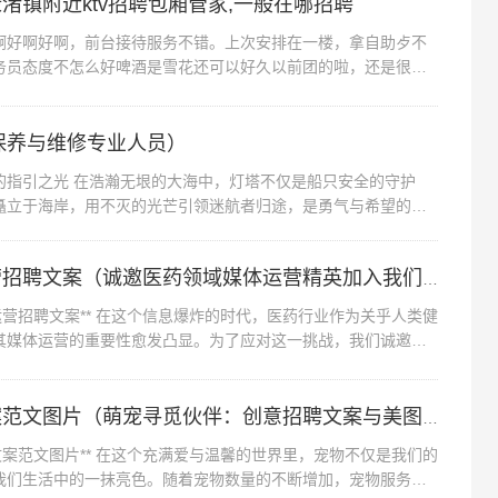
渚镇附近ktv招聘包厢管家,一般在哪招聘
啊好啊，前台接待服务不错。上次安排在一楼，拿自助歺不
务员态度不怎么好啤酒是雪花还可以好久以前团的啦，还是很划
渚镇附近ktv招聘包厢管家,一...
保养与维修专业人员）
的指引之光 在浩瀚无垠的大海中，灯塔不仅是船只安全的守护
矗立于海岸，用不灭的光芒引领迷航者归途，是勇气与希望的灯
医药媒体运营招聘文案（诚邀医药领域媒体运营精英加入我们的团队）
营招聘文案** 在这个信息爆炸的时代，医药行业作为关乎人类健
其媒体运营的重要性愈发凸显。为了应对这一挑战，我们诚邀有
团队，共同打造医药行业...
宠物招聘文案范文图片（萌宠寻觅伙伴：创意招聘文案与美图展示）
案范文图片** 在这个充满爱与温馨的世界里，宠物不仅是我们的
我们生活中的一抹亮色。随着宠物数量的不断增加，宠物服务行