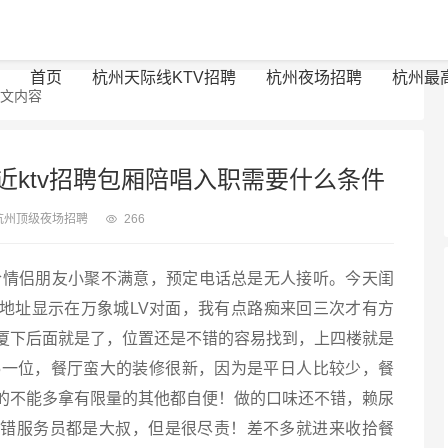
首页
杭州天际线KTV招聘
杭州夜场招聘
杭州最
正文内容
近ktv招聘包厢陪唱入职需要什么条件
杭州顶级夜场招聘
266
合情侣朋友小聚不满意，预定电话总是无人接听。今天闺
，地址显示在万象城LV对面，我有点路痴来回三次才有方
厦下后面就是了，位置还是不错的容易找到，上四楼就是
5一位，餐厅蛮大的装修很新，因为是平日人比较少，餐
的不能多拿有限量的其他都自便！做的口味还不错，赖尿
不错服务员都是大叔，但是很尽责！差不多就进来收拾餐