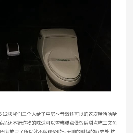
加多12块我们三个人给了中房～音效还可以的这次哈哈哈哈
菜品还不错炸物的味道可以雪糕糕点做饭后甜点吃三文鱼
因为放凉了所以就不做评价啦～无聊的时候的好去处,杭