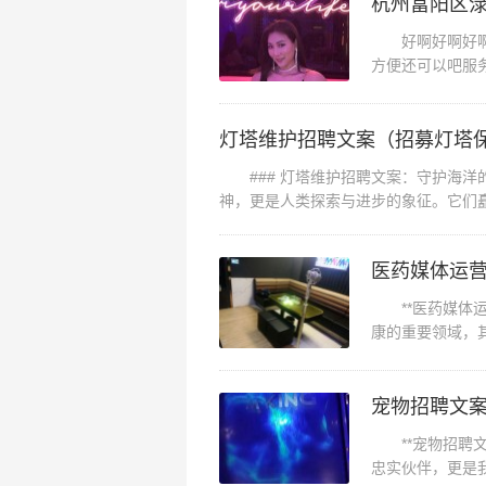
杭州富阳区渌
好啊好啊好啊好
方便还可以吧服
算的啦杭州富阳区渌
灯塔维护招聘文案（招募灯塔
### 灯塔维护招聘文案：守护海洋
神，更是人类探索与进步的象征。它们
塔...
**医药媒体运
康的重要领域，
志之士加入我们的
**宠物招聘文
忠实伙伴，更是