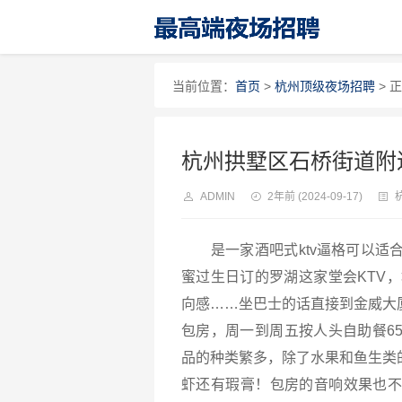
当前位置：
首页
>
杭州顶级夜场招聘
> 
杭州拱墅区石桥街道附
ADMIN
2年前
(2024-09-17)
是一家酒吧式ktv逼格可以适
蜜过生日订的罗湖这家堂会KTV
向感……坐巴士的话直接到金威大
包房，周一到周五按人头自助餐6
品的种类繁多，除了水果和鱼生类
虾还有瑕膏！包房的音响效果也