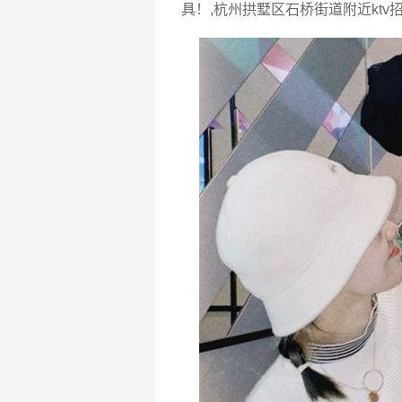
具！,杭州拱墅区石桥街道附近ktv