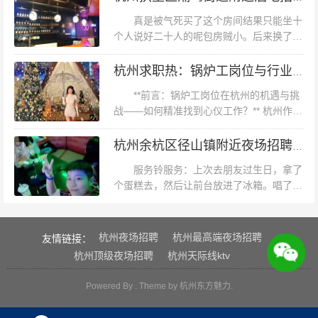
果挺好的，曲目也还挺多，这个价位比去...
贡献自己的力量。
真是被气死买了这个房间结果只能坐十
个人说好二十人的呢包房贼小。后来换了
PARTY房怕他们玩太过了打电话让服务员
进去提醒下他们时间快到了打了两次电话说
杭州求职热：锅炉工岗位与行业机遇
说了然而压根没有服务员进来！差评！效...
**前言：锅炉工岗位在杭州的机遇与挑
战——如何精准找到心仪工作？** 杭州作为
长三角经济圈的核心城市，不仅以互联网产
业闻名，其制造业、能源行业同样蓬勃发
杭州余杭区径山镇附近夜场招聘女招待用什么招聘平台好
展。锅炉工作为特种设备操作的...
服务铃服务：上次去朋友过生日，拿了
个蛋糕去，然后让前台放进了冰箱。唱了一
半我说可以拿蛋糕了，店员拿来了蛋糕并且
送来了一盘海鲜面，之后又送来了一个大爱
心的酒,厉害了纯k,设施：歌挺全的，...
杭州夜场招聘
杭州最高端夜场招聘
友情链接：
杭州顶级夜场招聘
杭州天际线ktv
Powered By . Theme by
杭州东方魅力
.