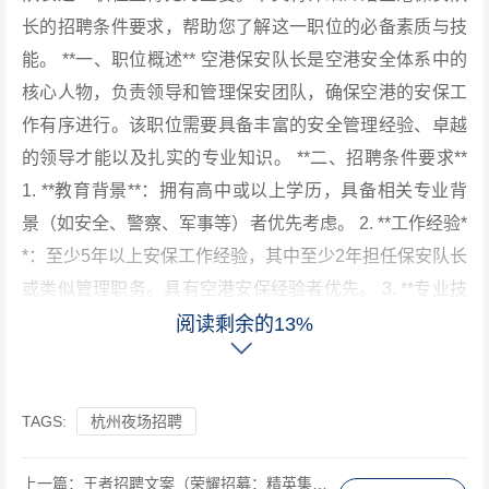
长的招聘条件要求，帮助您了解这一职位的必备素质与技
能。 **一、职位概述** 空港保安队长是空港安全体系中的
核心人物，负责领导和管理保安团队，确保空港的安保工
作有序进行。该职位需要具备丰富的安全管理经验、卓越
的领导才能以及扎实的专业知识。 **二、招聘条件要求**
1. **教育背景**：拥有高中或以上学历，具备相关专业背
景（如安全、警察、军事等）者优先考虑。 2. **工作经验*
*：至少5年以上安保工作经验，其中至少2年担任保安队长
或类似管理职务。具有空港安保经验者优先。 3. **专业技
能**： - 熟练掌握各类安保设备的使用和维护。 - 熟悉空港
阅读剩余的13%
安全管理制度和流程。 - 具备良好的应急处理能力和危机
管理能力。 - 了解相关法律法规，如《民用航空安全保卫
条例》等。 4. **领导能力**： - 具备优秀的团队管理技
TAGS:
杭州夜场招聘
巧，能够激励团队成员，提高工作积极性。 - 善于沟通协
上一篇：
王者招聘文案（荣耀招募：精英集结号）
调，能够与其他部门紧密合作，共同维护空港安全。 - 决