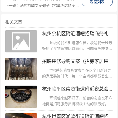
返回列表
下一篇：
酒店招聘文案句子（招募酒店精英：加入我们，共创美好服务之旅！）
策果断，能够在紧急情况下迅速做出正确判断。 5. **身体
素质**：身体健康，能承受一定的工作压力和紧张的工作
相关文章
环境。具备良好的体能和耐力，以适应高强度的工作需
求。 6. **职业道德**：具有良好的职业操守和责任心，能
杭州余杭区附近酒吧招聘商务礼仪,用什么招聘平台好
够坚守岗位，尽职尽责。对待工作严谨认真，对待旅客热
顶级的我不知道怎么样，歌是我去过最
情礼貌。 **三、案例分析** 某国际机场的保安队长张先
好的了食物選擇比以前小，房間有吸煙味差
生，在任职期间凭借丰富的安保经验和卓越的领导能力，
评五六个人给我一个迷你房还要骗我说是小
房真是呵呵哒服务员也是奇葩一直趴在门口
招聘装修导购文案（招募家居装饰销售推广文案创作者）
成功处理了多起突发事件。在一次旅客行李丢失事件中，
通过透明那个窗对我们笑挤眉弄眼什么的...
张先生迅速组织保安团队进行搜寻，并与机场各部门紧密
**招聘装修导购文案** 在这个日新月异
的家居装饰时代，每一个空间都承载着生活
合作，最终在短时间内找到了丢失的行李，赢得了旅客的
的艺术与梦想。从简约现代到古典奢华，从
广泛赞誉。这得益于他扎实的专业技能和出色的组织协调
北欧风到新中式，装修风格的多样性让每一
杭州临平区崇贤街道附近夜总会招聘包厢陪唱,招聘微信多少
位追求生活品质的你有了无限可...
能力。 **四、结语** 空港保安队长是空港安全的重要保
环境越来越不好了，前台的态度也不咋
障，其重要性不言而喻。通过本文的介绍，相信您对空港
地倒是招聘服务员挺积极主动的服务好，音
保安队长的招聘条件要求有了更全面的了解。如果您具备
乐效果不错哟！就是酒水一点贵78块钱一
位，自助餐居然还不错。还能唱歌，音响效
杭州拱墅区潮鸣街道附近酒吧招聘商务礼仪工作好做吗？
相关背景和素质，不妨考虑应聘这一职位，为空港的安全