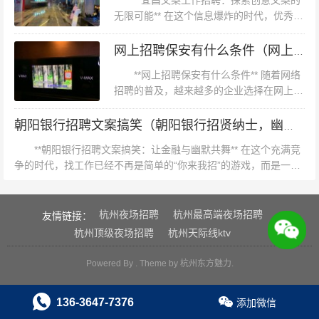
**宜昌文案工作招聘：探索创意文案的
无限可能** 在这个信息爆炸的时代，优秀的
内。根据《2023中国城市宜居指数报告》，绍兴在空气质
文案工作者如同企业的笔耕者，用文字编织
量、教育医疗资源等维度得分高于杭州。 *数据对比：* - *
梦想，用创意点亮品牌。如果你对文字有着
网上招聘保安有什么条件（网上招聘保安的条件要求）
独到的情怀，渴望在宜昌这片活...
*
**网上招聘保安有什么条件** 随着网络
招聘的普及，越来越多的企业选择在网上发
布招聘信息，寻找合适的保安人才。那么，
网上招聘保安有哪些条件呢？本文将为您详
朝阳银行招聘文案搞笑（朝阳银行招贤纳士，幽默招聘启事）
细解析这一话题。 **一、...
**朝阳银行招聘文案搞笑：让金融与幽默共舞** 在这个充满竞
争的时代，找工作已经不再是简单的“你来我招”的游戏，而是一场
创意与幽默的盛宴。朝阳银行，作为一家致力于创新与乐趣并重的
金融...
杭州夜场招聘
杭州最高端夜场招聘
友情链接：
杭州顶级夜场招聘
杭州天际线ktv
Powered By . Theme by
杭州东方魅力
.
136-3647-7376
添加微信