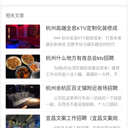
序员李明原在杭州某互联网公司从事后端开发，2022年跳
相关文章
槽至绍兴一家智能制造企业担任技术总监，既保留了技术
专长，又通过参与传统产业数字化改造获得了管理晋升空
杭州高端全息KTV定制化装修成本解析
间。* ### **二、人才政策：安居补贴与产业扶持的差异化
### 杭州全息KTV装修成本：打造未来
激励** 杭州推出"人才生态37条"，对博士研究生给予8万元
娱乐新体验 在数字化与娱乐融合的时代，
生活补贴，硕士3万元，本科1万元，同时提供共有产权
全息投影技术正逐步改变我们的娱乐方式。
杭州，这座历史悠久而又充满创新活力的城
杭州什么地方有夜总会ktv招聘商务迎宾,提升专业技能
房、人才公寓等多元住房解决方案。2023年新增落户大学
市，正引领着全息KTV装修的...
生35万人，连续多年位居全国前列。 绍兴实施"名士之
为纯k的台湾珍珠奶茶慕名而来！推荐
工作点的是少冰少糖，满满的一大杯，不会
乡"英才计划，对引进的顶尖人才团队最高给予1亿元资
很甜腻，而且珍珠口感也很有嚼劲，近期没
助，重点产业紧缺人才可享受购房补贴、科研经费等"一站
有外卖可以点了，为了奶茶过来纯k亲自打
杭州余杭区百丈镇附近夜场招聘女服务生有没有年龄限制_
卡~另外他们家的小食都很好吃~还有著...
式"支持。某新材料企业负责人透露："绍兴对制造业人才
公司在这里举行年会～总结的一下就是
的补贴力度甚至超过部分新一线城市。" ### **三、生活成
一般，东西也不是说很新鲜，个人口感和同
本：房价压力与宜居指数的平衡术** 杭州主城区新房均价
事的总结就是不会吃第二口，环境确实好，
和堂会相比个人推荐工作堂会可能环境不是
宜昌文案工作招聘（宜昌文案岗位诚聘）
突破4万元/平方米，通勤高峰期平均时速仅18.7公里。而
皇室派对那么好但是堂会的东西可以好吃...
绍兴越城区房价约为杭州的1/3，通勤时间普遍在30分钟以