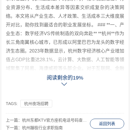
业资源分布、生活成本差异等因素交织成复杂的决策网
络。本文将从产业生态、人才政策、生活成本三大维度展
开对比，助你找到最适合的职业发展坐标。 ### **一、产
业生态：数字经济VS传统制造的双向奔赴** **杭州**作为
长三角南翼核心城市，已形成以阿里巴巴为龙头的数字经
济生态圈。2023年数据显示，杭州数字经济核心产业增加
值占GDP比重达28.1%，云计算、大数据、人工智能等领
域聚集了网易、海康威视等头部企业。对于互联网、金融
科技从业者而言，杭州的产业集群效应能提供更密集的岗
阅读剩余的19%
位机会和跨界合作可能。 **绍兴**则依托"纺织+化工"双轮
驱动，构建起特色鲜明的制造业体系。作为全球最大的纺
织品集散地，绍兴柯桥中国轻纺城年成交额突破3000亿
TAGS:
杭州夜场招聘
元，同时上虞化工园区集聚了新和成、龙盛集团等化工龙
上一篇：
杭州东都KTV官方座机电话号码查询服务
头。对于机械工程、材料科学等专业人才，绍兴的产业深
返回列表
下一篇：
杭州蹦极行业求职指南
度能提供从研发到生产的完整职业链条。 *案例：90后程