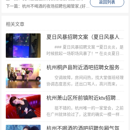
返回列表
下一篇：
杭州不喝酒的夜场招聘包厢管家,(好上班的不挑人)
相关文章
夏日风暴招聘文案（夏日风暴人才招募启事）
满意，隔音不错，歌曲很多，想唱的都能找到。就是这
### 夏日风暴招聘文案 **夏日炎炎，是
时候掀起一场职场风暴了！** 在炎炎夏日，
样，唱歌的地方，普普通通杭州小费高的夜总会招聘酒水
当阳光炙烤着大地，你是否渴望一场突如其
促销员,小费能给多少? 便宜…32元…整整唱了6小时…还
来的风暴，为你带来意想不到的机遇和挑
杭州桐庐县附近酒吧招聘女服务生是当天上班当天发薪吗？
送了水和小吃…确实划算…满意很好自助好，就是在厕所
战？如果你渴望突破自我...
空调故障，房间闷热，找大堂值班经理
边上不太好
协调态度恶劣，还出口骂人，高兴而来，败
兴而归！团购无数份了，离家近，音响效果
也不错。老妈和小姐妹，我和阿姨姐姐都去
杭州萧山区所前镇附近ktv招聘酒水促销员还有哪些职位
那边唱，希望一直开下去，生意越来越好...
挺不错的，杭州唯一的一家堂会，之前
在广州就体验过了，这里的确实一模一样
的。最喜欢他的自助餐，种类繁多又好吃，
单单是豉油鸡和潮汕牛筋丸粉就吃了2次,设
杭州不喝酒的酒吧招聘包厢气氛组,夜场上班适合穿黑色衣服吗？