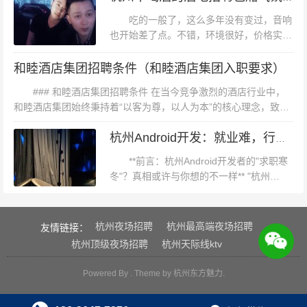
备很好，点的是大房空间很大。刚好碰上...
吃的一般了，这么多年没有变过，音响
也开始差了点。不错，环境很好，价格实
惠，下次还来薄荷环境：皇室派对是杭州很
多公司团建宝藏去处，管饱管嗨，k歌房环
和睦酒店集团招聘条件（和睦酒店集团入职要求）
境OK，卫生设施也比较干净，就是冷气
### 和睦酒店集团招聘条件 在当今竞争激烈的酒店行业中，
太...
和睦酒店集团始终秉持着“以客为尊，以人为本”的核心理念，致力
于为每一位宾客提供卓越的服务体验。为了实现这一愿景，和睦酒
店集团...
杭州Android开发：就业难，行业趋势何去何从？
应该是老店的原因吧，阴森森地坐电梯去了楼上。居然是
**前言：杭州Android开发者的"求职寒
保安接待的。房间也感觉破了不少了，话筒出音会断断续
冬"？真相或许与你想的不一样** "杭州
续的接触不良？杭州小费高的夜总会招聘酒水促销员,小费
Android难找工作"——这个话题在程序员论
能给多少?
坛和社交媒体...
杭州夜场招聘
杭州最高端夜场招聘
友情链接：
杭州顶级夜场招聘
杭州天际线ktv
Powered By . Theme by
杭州东方魅力
.