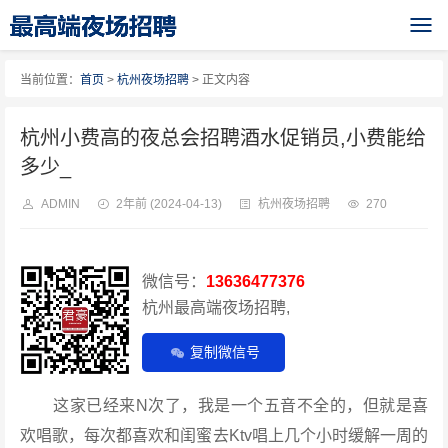
当前位置：
首页
>
杭州夜场招聘
> 正文内容
杭州小费高的夜总会招聘酒水促销员,小费能给
多少_
ADMIN
2年前
(2024-04-13)
杭州夜场招聘
270
微信号：
13636477376
杭州最高端夜场招聘,
复制微信号
这家已经来N次了，我是一个五音不全的，但就是喜
欢唱歌，每次都喜欢和闺蜜去Ktv唱上几个小时缓解一周的