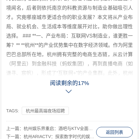
境闻名，后者则依托南京的科教资源与制造业基础吸引人
才。究竟哪座城市更适合你的职业发展？本文将从产业布
局、就业机会、生活成本等维度展开对比，助你做出理性
选择。 ### **一、产业布局：互联网VS制造业，谁更胜一
筹？** **杭州**的产业优势集中在数字经济领域。作为阿里
巴巴总部所在地，杭州拥有完整的电商生态链，从云计算
（阿里云）到金融科技（蚂蚁集团），再到直播电商（如
谦寻、宸帆），形成了“互联网+”的产业集群。此外，杭州
还积极布局人工智能、生物医药等新兴领域，2023年数字
阅读剩余的17%
经济核心产业增加值占GDP比重达28.1%。**案例**：某9
5后程序员小李从北京跳槽至杭州，加入一家AI初创企业，
薪资涨幅30%，且享受政府人才补贴。 **南京栖霞区**则
TAGS:
杭州最高端夜场招聘
以制造业和科教资源为支柱。作为南京“东大门”，栖霞汇
上一篇：
杭州娱乐界重启：酒吧与KTV全面恢复营业公告
聚了LG新能源、熊猫电子等龙头企业，同时在光电显示、
返回列表
下一篇：
杭州ARIACTV：探索数字时代的娱乐新纪元
新材料等领域形成产业集群。南京大学、南京邮电大学等