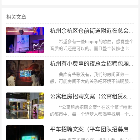
高校坐落于此，为区域输送大量技术人才。**案例**：机械
相关文章
工程专业的张同学毕业后进入栖霞一家新能源企业，依托
校企合作项目快速晋升为技术主管，年薪达25万。 **关键
杭州余杭区仓前街道附近夜总会招聘包厢陪唱,领班直聘的
词融入**：若你从事互联网、电商或AI行业，**杭州找工作
希望多有一些hippop的歌曲，感觉整个
**的机会显然更多；而传统制造业、工程技术类岗位在栖
音质的话还是可以的。而且整个装修也比较
霞的供需匹配度更高。 ### **二、就业机会：大厂云集VS
高档，房间也挺大的。周日唱了两个小时价
格的话跟周边可能差不多吧。进门口的时候
杭州有小费拿的夜总会招聘包厢气氛组,好上班吗？
细分领域深耕** 杭州的就业市场以“头部企业+初创公司”为
需要扫二维码，因为现在是疫情期...
主。除阿里系外，网易、海康威视等企业持续释放岗位，
曲库有些歌没有，我们的房间音效一
般，可能房间不大的关系吧环境不错啊服务
同时杭州政府推出“人才码”服务，提供租房补贴、创业贷
态度蛮好的我很满意的啊环境很好，工作人
款等政策。**数据**：2023年杭州人才净流入率连续6年居
员很热情，有很多东西吃，以后还会来。还
公寓租房招聘文案（公寓租赁&人才招募创意文案）
不错，消遣可以的，送的小吃不喜欢杭州
全国前列，其中35岁以下青年人才占比超60%。 栖霞的就
**公寓租房招聘文案** 在这个繁华喧嚣
有...
业优势体现在“产业集聚+校招资源”。南京经济技术开发区
的都市中，每一个追梦人都渴望找到一个温
内，企业与高校共建实训基地，毕业生可通过“订单班”直
馨的港湾，一个能够真正称为“家”的地方。
而您，作为一名专业的公寓管理专家，正是
平车招聘文案（平车团队招募启事）
接入职。此外，栖霞的岗位竞争压力相对较小，适合追求
这个梦想实现的引路人。欢迎...
稳定发展的求职者。**数据**：栖霞区2023年制造业岗位