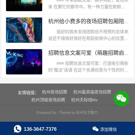
### 平车招聘文案：携手共赴，驶向未
来 在繁忙的都市中，有一种力量在默默推
需求同比增长15%，技术工种平均薪资达8500元/月。 **加
动，那就是**平车**。平车，不仅是城市运
粗提示**：*选择杭州需接受更高的生活
输的得力助手，更是连接每一个角落的桥
杭州给小费多的夜场招聘包厢陪唱,招聘电话多少
梁。如今，我们——这家充满活...
挺好的周末支持团购也不用预约总体来
说还不错很好很好在观前街很中心的位置上
挺好的，环境也好，服务也不错，都可以去
体验下好，音响效果不错。还会再去玩的。
招聘信息文案可爱（萌趣招聘启事文案）
杭州给小费多的夜场招聘包厢陪唱,招聘...
### 招聘信息文案可爱：打造吸引萌新
的“魔法”话语 在这个充满创意与个性的时
代，一份**可爱又有趣**的招聘信息，就像
是一块磁铁，能吸引那些怀揣梦想、追求乐
趣的“萌新”们。今天，我...
杭州夜场招聘
杭州最高端夜场招聘
友情链接：
杭州顶级夜场招聘
杭州天际线ktv
Powered By . Theme by
杭州东方魅力
.
136-3647-7376
添加微信